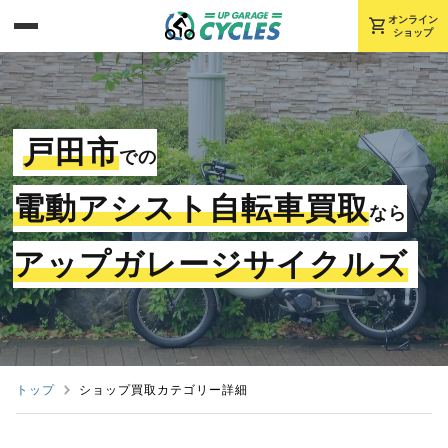
shopping_cart
オンライン
ショップ
戸田市
での
電動アシスト自転車買取
なら
アップガレージサイクルズ
トップ
ショップ買取カテゴリー詳細