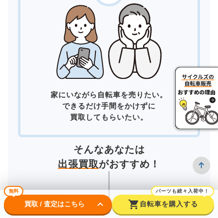
家にいながら自転車を売りたい。
できるだけ手間をかけずに
買取してもらいたい。
そんなあなたは
出張買取
がおすすめ！
無料
パーツも続々入荷中！
keyboard_arrow_down
shopping_cart
買取 / 査定はこちら
自転車を購入する