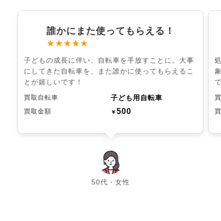
誰かにまた使ってもらえる！
★★★★★
子どもの成長に伴い、自転車を手放すことに。大事
にしてきた自転車を、また誰かに使ってもらえるこ
とが嬉しいです！
子ども用自転車
買取自転車
500
買取金額
￥
chevron_left
chevron_right
50代・女性