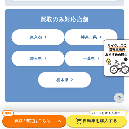
買取のみ対応店舗
東京都
神奈川県
埼玉県
千葉県
栃木県
無料
パーツも続々入荷中！
※自転車を買取に出す前に防犯登録の抹消をお
keyboard_arrow_down
shopping_cart
買取 / 査定はこちら
自転車を購入する
願いいたします。