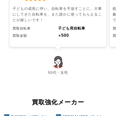
子どもの成長に伴い、自転車を手放すことに。大事
にしてきた自転車を、また誰かに使ってもらえるこ
とが嬉しいです！
子ども用自転車
買取自転車
500
買取金額
￥
chevron_left
chevron_right
50代・女性
買取強化メーカー