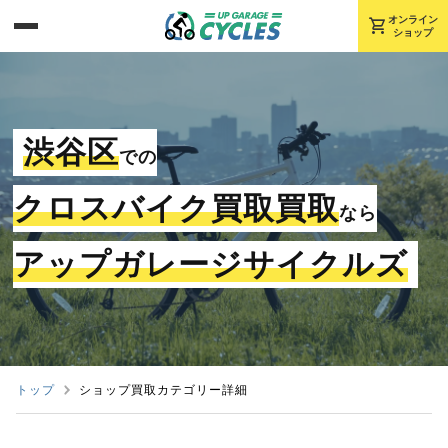
shopping_cart
オンライン
ショップ
渋谷区
での
クロスバイク買取買取
なら
アップガレージサイクルズ
トップ
ショップ買取カテゴリー詳細