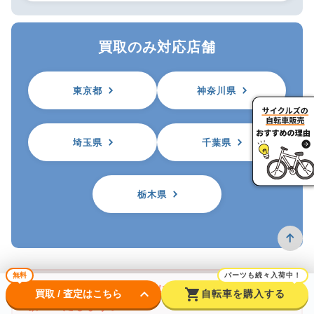
買取のみ対応店舗
東京都
神奈川県
埼玉県
千葉県
栃木県
無料
パーツも続々入荷中！
※自転車を買取に出す前に防犯登録の抹消をお
keyboard_arrow_down
shopping_cart
買取 / 査定はこちら
自転車を購入する
願いいたします。