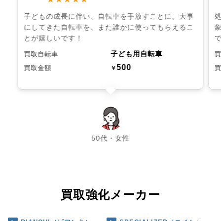
子どもの成長に伴い、自転車を手放すことに。大事
にしてきた自転車を、また誰かに使ってもらえるこ
とが嬉しいです！
子ども用自転車
買取自転車
500
買取金額
￥
chevron_left
chevron_right
50代・女性
買取強化メーカー