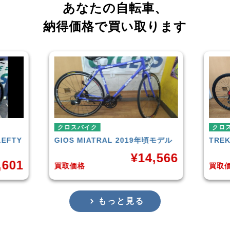
あなたの自転車、
納得価格で買い取ります
クロスバイク
クロ
頃モデル
TREK
FX3 Disc 2019年頃モデル
イオ
,566
¥
26,701
買取価格
買取
もっと見る