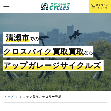
shopping_cart
オンライン
ショップ
清瀬市
での
クロスバイク買取買取
なら
アップガレージサイクルズ
トップ
ショップ買取カテゴリー詳細