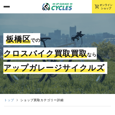
shopping_cart
オンライン
ショップ
板橋区
での
クロスバイク買取買取
なら
アップガレージサイクルズ
トップ
ショップ買取カテゴリー詳細