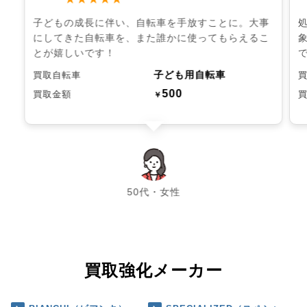
子どもの成長に伴い、自転車を手放すことに。大事
にしてきた自転車を、また誰かに使ってもらえるこ
とが嬉しいです！
子ども用自転車
買取自転車
500
買取金額
￥
chevron_left
chevron_right
50代・女性
買取強化メーカー