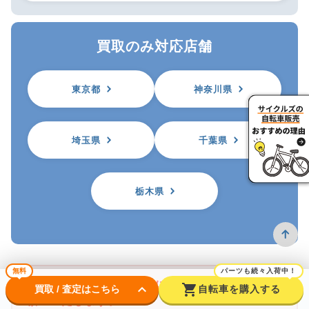
買取のみ対応店舗
東京都
神奈川県
埼玉県
千葉県
栃木県
無料
パーツも続々入荷中！
※自転車を買取に出す前に防犯登録の抹消をお
keyboard_arrow_down
shopping_cart
買取 / 査定はこちら
自転車を購入する
願いいたします。