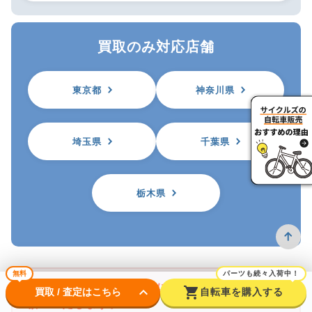
買取のみ対応店舗
東京都
神奈川県
埼玉県
千葉県
栃木県
無料
パーツも続々入荷中！
※自転車を買取に出す前に防犯登録の抹消をお
keyboard_arrow_down
shopping_cart
買取 / 査定はこちら
自転車を購入する
願いいたします。