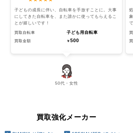
子どもの成長に伴い、自転車を手放すことに。大事
にしてきた自転車を、また誰かに使ってもらえるこ
とが嬉しいです！
子ども用自転車
買取自転車
500
買取金額
￥
chevron_left
chevron_right
50代・女性
買取強化メーカー