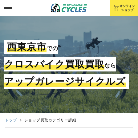
shopping_cart
オンライン
ショップ
西東京市
での
クロスバイク買取買取
なら
アップガレージサイクルズ
トップ
ショップ買取カテゴリー詳細