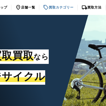
location_on
sell
local_shipping
トップ
店舗一覧
買取カテゴリー
買取方法
買取買取
なら
ジサイクル