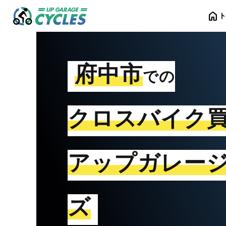
home
府中市
での
クロスバイク
アップガレー
ズ