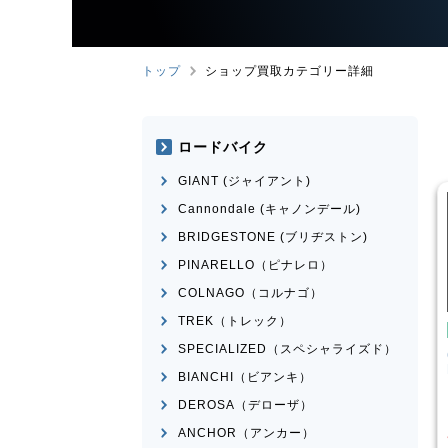
トップ
ショップ買取カテゴリー詳細
ロードバイク
GIANT (ジャイアント)
Cannondale (キャノンデール)
BRIDGESTONE (ブリヂストン)
PINARELLO（ピナレロ）
COLNAGO（コルナゴ）
TREK（トレック）
イク
クロスバイク
SPECIALIZED（スペシャライズド）
ESCAPE RX 2025
CANNONDALE
BADBOY3
LEFTY 2023年前後モデル
BIANCHI（ビアンキ）
¥
39,001
¥
23,601
DEROSA（デローザ）
買取価格
ANCHOR（アンカー）