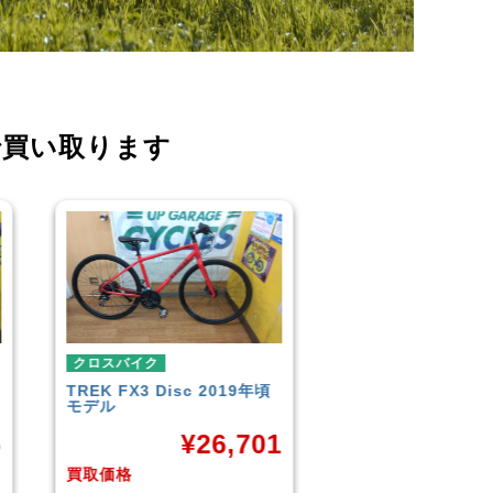
で買い取ります
クロスバイク
クロスバイク
イオンバイク
モーメンタム
こども用自転車
LOUIS GARNEAU
¥
6,043
CROSS
1
¥
買取価格
買取価格