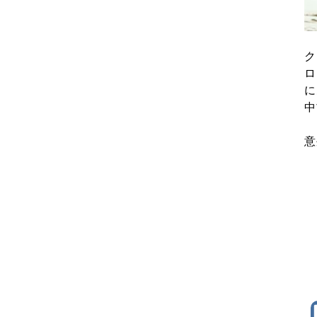
ク
ロ
に
中
意