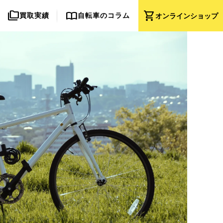
folder_copy
import_contacts
shopping_cart
買取実績
自転車のコラム
オンライン
ショップ