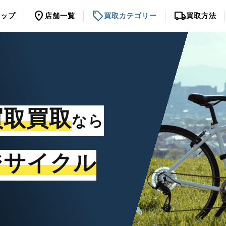
location_on
sell
local_shipping
トップ
店舗一覧
買取カテゴリー
買取方法
買取買取
なら
ジサイクル