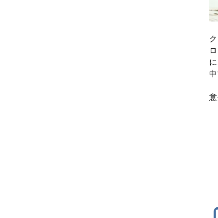
ク
ロ
に
中
意