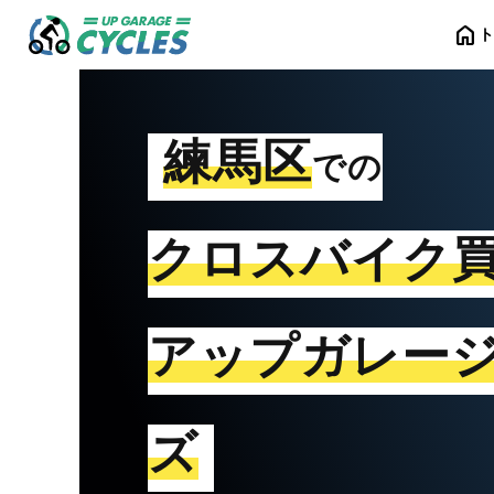
home
練馬区
での
クロスバイク
アップガレー
ズ