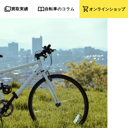
folder_copy
import_contacts
shopping_cart
買取実績
自転車のコラム
オンライン
ショップ