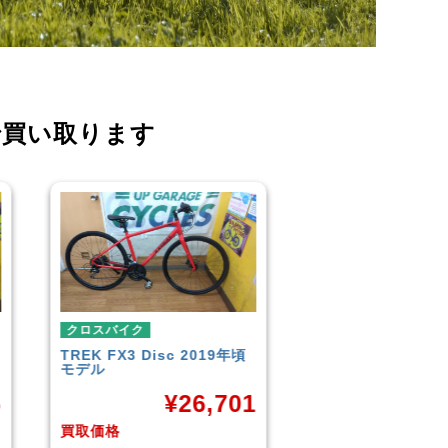
で買い取ります
クロスバイク
クロスバイク
イオンバイク
モーメンタム
こども用自転車
LOUIS GARNEAU
¥
6,043
CROSS
1
¥
買取価格
買取価格