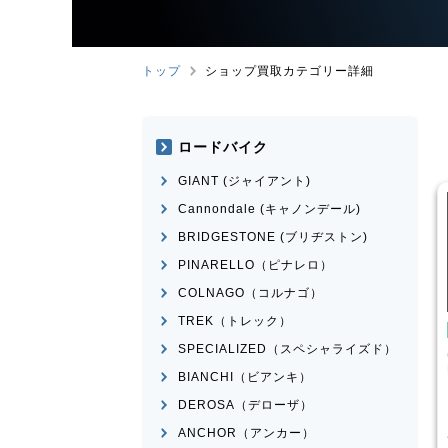
トップ
ショップ買取カテゴリー詳細
ロードバイク
GIANT (ジャイアント)
Cannondale (キャノンデール)
BRIDGESTONE (ブリヂストン)
PINARELLO（ピナレロ）
COLNAGO（コルナゴ）
TREK（トレック）
イク
クロスバイク
SPECIALIZED（スペシャライズド）
ESCAPE RX 2025
CANNONDALE
BADBOY3
LEFTY 2023年前後モデル
BIANCHI（ビアンキ）
¥
39,001
¥
23,601
DEROSA（デローザ）
買取価格
ANCHOR（アンカー）