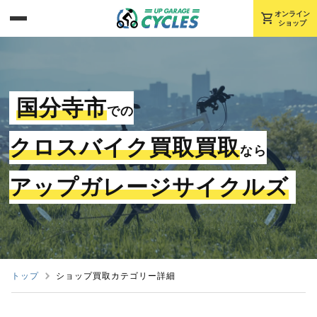
shopping_cart
オンライン
ショップ
国分寺市
での
クロスバイク買取買取
なら
アップガレージサイクルズ
トップ
ショップ買取カテゴリー詳細