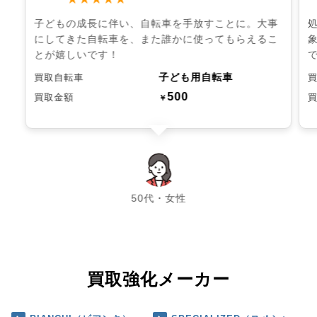
子どもの成長に伴い、自転車を手放すことに。大事
にしてきた自転車を、また誰かに使ってもらえるこ
とが嬉しいです！
子ども用自転車
買取自転車
500
買取金額
￥
chevron_left
chevron_right
50代・女性
買取強化メーカー