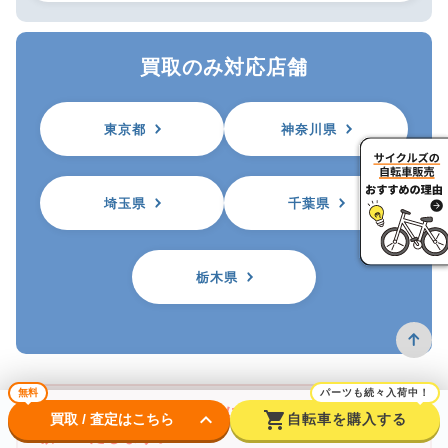
買取のみ対応店舗
東京都
神奈川県
埼玉県
千葉県
栃木県
無料
パーツも続々入荷中！
※自転車を買取に出す前に防犯登録の抹消をお
keyboard_arrow_down
shopping_cart
買取 / 査定はこちら
自転車を購入する
願いいたします。