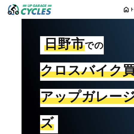
home
日野市
での
クロスバイク
アップガレー
ズ