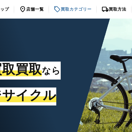
location_on
sell
local_shipping
トップ
店舗一覧
買取カテゴリー
買取方法
買取買取
なら
ジサイクル