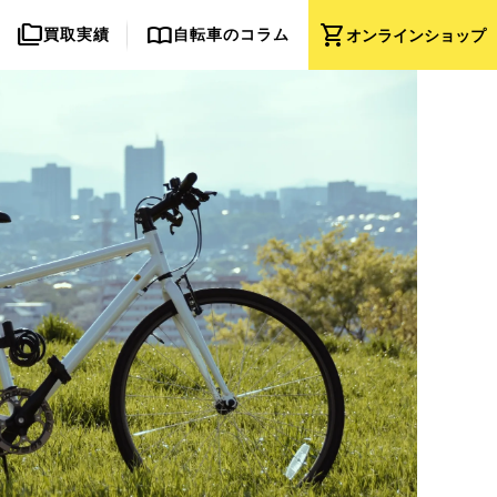
folder_copy
import_contacts
shopping_cart
買取実績
自転車のコラム
オンライン
ショップ