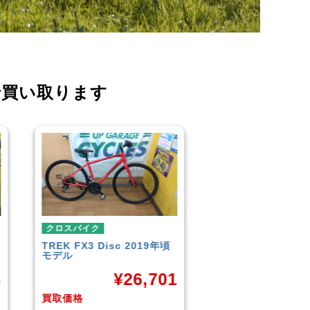
で買い取ります
クロスバイク
クロスバイク
イオンバイク
モーメンタム
こども用自転車
LOUIS GARNEAU
¥
6,043
CROSS
1
¥
買取価格
買取価格