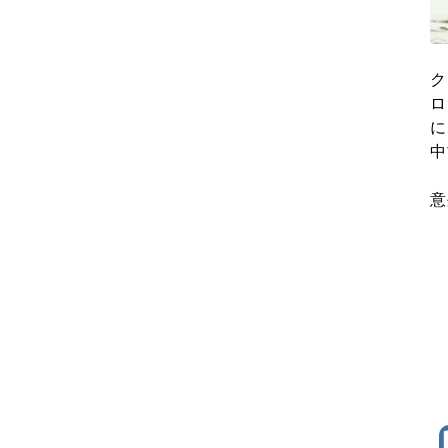
ク
ロ
に
中
意