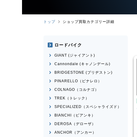
トップ
ショップ買取カテゴリー詳細
ロードバイク
GIANT (ジャイアント)
Cannondale (キャノンデール)
BRIDGESTONE (ブリヂストン)
PINARELLO（ピナレロ）
COLNAGO（コルナゴ）
TREK（トレック）
イク
クロスバイク
SPECIALIZED（スペシャライズド）
ESCAPE RX 2025
CANNONDALE
BADBOY3
LEFTY 2023年前後モデル
BIANCHI（ビアンキ）
¥
39,001
¥
23,601
DEROSA（デローザ）
買取価格
ANCHOR（アンカー）