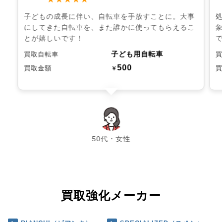
子どもの成長に伴い、自転車を手放すことに。大事
にしてきた自転車を、また誰かに使ってもらえるこ
とが嬉しいです！
子ども用自転車
買取自転車
500
買取金額
￥
chevron_left
chevron_right
50代・女性
買取強化メーカー