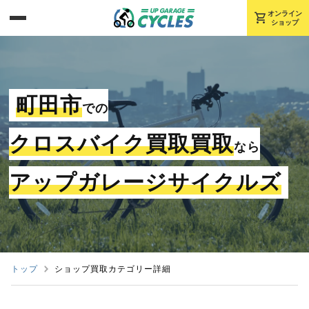
shopping_cart
オンライン
ショップ
町田市
での
クロスバイク買取買取
なら
アップガレージサイクルズ
トップ
ショップ買取カテゴリー詳細