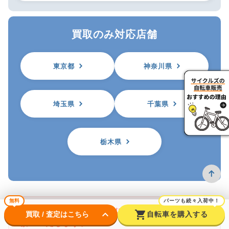
買取のみ対応店舗
東京都
神奈川県
埼玉県
千葉県
栃木県
無料
パーツも続々入荷中！
※自転車を買取に出す前に防犯登録の抹消をお
keyboard_arrow_down
shopping_cart
買取 / 査定はこちら
自転車を購入する
願いいたします。