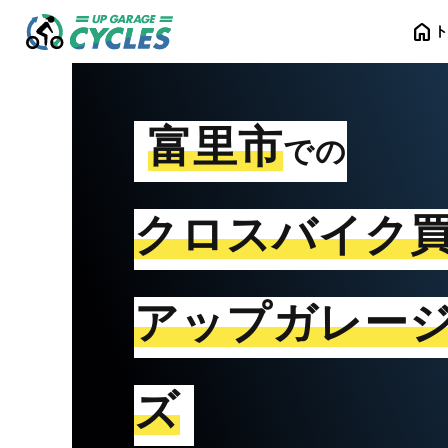
home
富里市
での
クロスバイク
アップガレー
ズ