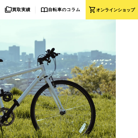
folder_copy
import_contacts
shopping_cart
買取実績
自転車のコラム
オンライン
ショップ