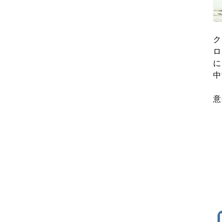
ク
ロ
に
中
意