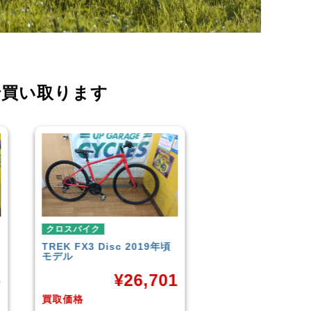
で買い取ります
クロスバイク
クロスバイク
イオンバイク
モーメンタム
こども用自転車
LOUIS GARNEAU
¥
6,043
CROSS
1
¥
買取価格
買取価格