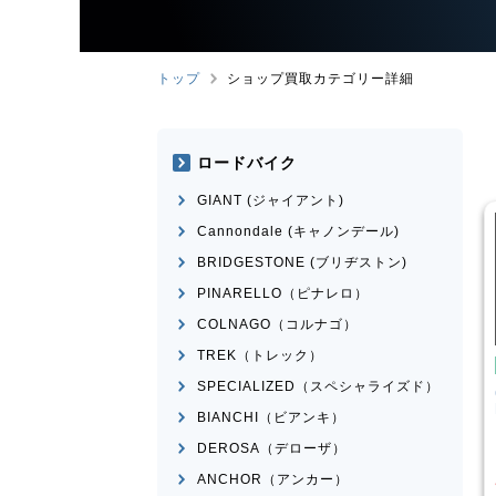
トップ
ショップ買取カテゴリー詳細
ロードバイク
GIANT (ジャイアント)
Cannondale (キャノンデール)
BRIDGESTONE (ブリヂストン)
PINARELLO（ピナレロ）
COLNAGO（コルナゴ）
TREK（トレック）
イク
クロスバイク
SPECIALIZED（スペシャライズド）
ESCAPE RX 2025
CANNONDALE
BADBOY3
LEFTY 2023年前後モデル
BIANCHI（ビアンキ）
¥
39,001
¥
23,601
DEROSA（デローザ）
格
買取価格
ANCHOR（アンカー）