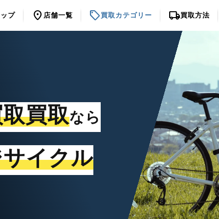
location_on
sell
local_shipping
トップ
店舗一覧
買取カテゴリー
買取方法
買取買取
なら
ジサイクル