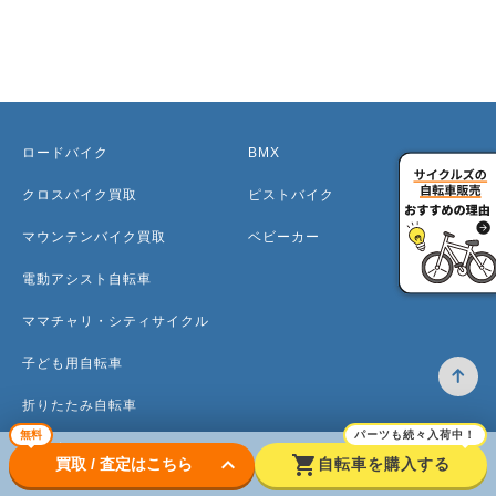
ロードバイク
BMX
クロスバイク買取
ピストバイク
マウンテンバイク買取
ベビーカー
電動アシスト自転車
ママチャリ・シティサイクル
子ども用自転車
折りたたみ自転車
無料
パーツも続々入荷中！
ミニベロ
keyboard_arrow_down
shopping_cart
買取 / 査定はこちら
自転車を購入する