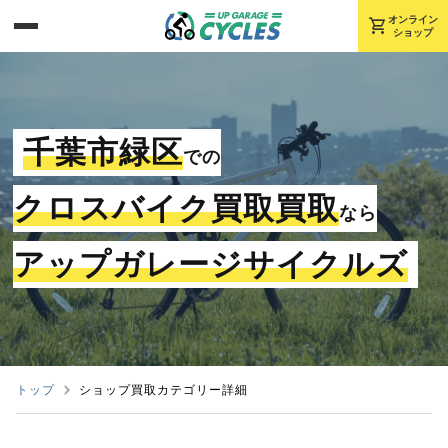
shopping_cart
オンライン
ショップ
千葉市緑区
での
クロスバイク買取買取
なら
アップガレージサイクルズ
トップ
ショップ買取カテゴリー詳細