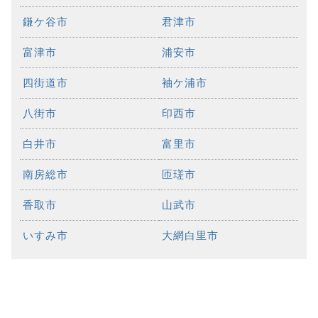
鎌ケ谷市
君津市
富津市
浦安市
四街道市
袖ケ浦市
八街市
印西市
白井市
富里市
南房総市
匝瑳市
香取市
山武市
いすみ市
大網白里市