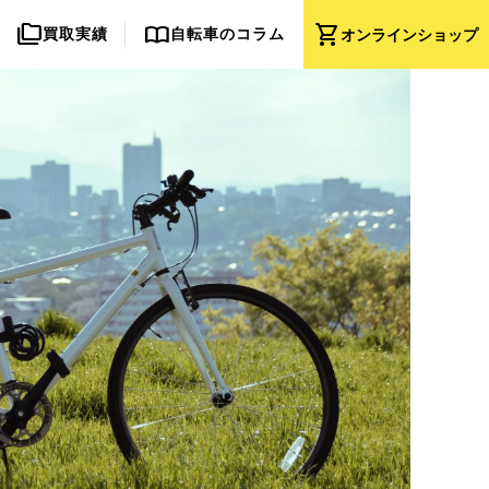
folder_copy
import_contacts
shopping_cart
買取実績
自転車のコラム
オンライン
ショップ