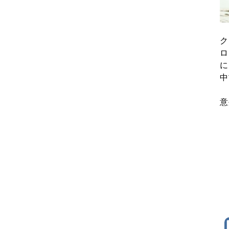
ク
ロ
に
中
意