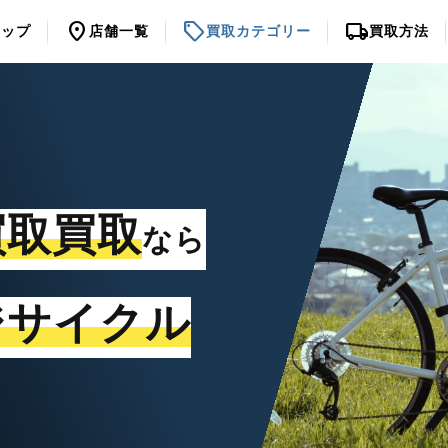
location_on
sell
local_shipping
トップ
店舗一覧
買取カテゴリー
買取方法
買取買取
なら
ジサイクル