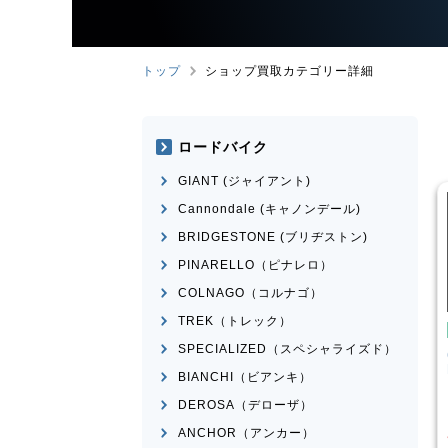
トップ
ショップ買取カテゴリー詳細
ロードバイク
GIANT (ジャイアント)
Cannondale (キャノンデール)
BRIDGESTONE (ブリヂストン)
PINARELLO（ピナレロ）
COLNAGO（コルナゴ）
TREK（トレック）
クロスバイク
クロスバイク
SPECIALIZED（スペシャライズド）
GIANT
ESCAPE RX 2025
CANNONDALE
BADBOY3
年頃
LEFTY 2023年前後モデル
BIANCHI（ビアンキ）
¥
39,001
¥
23,601
DEROSA（デローザ）
買取価格
買取価格
ANCHOR（アンカー）