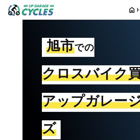
home
旭市
での
クロスバイク
アップガレー
ズ