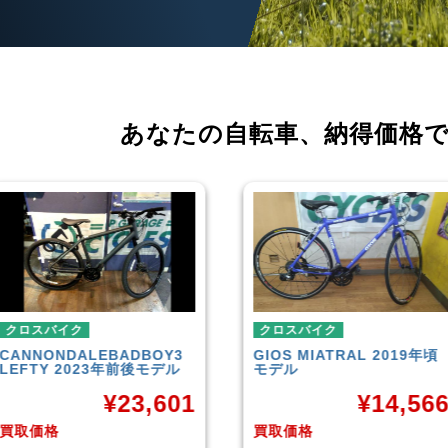
あなたの自転車、
納得価格
クロスバイク
クロスバイク
GIOS
MIATRAL 2019年頃
TREK
FX3 Disc 2
モデル
モデル
¥
14,566
¥
2
買取価格
買取価格