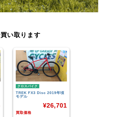
で買い取ります
クロスバイク
クロスバイ
019年頃
イオンバイク
モーメンタム
こども用自
LOUIS G
¥
6,043
CROSS
6,701
買取価格
買取価格