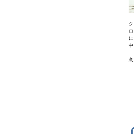
ク
ロ
に
中
意