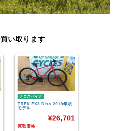
で買い取ります
クロスバイク
クロスバイク
19年頃
イオンバイク
モーメンタム
こども用自転
LOUIS GAR
¥
6,043
CROSS
,701
買取価格
買取価格