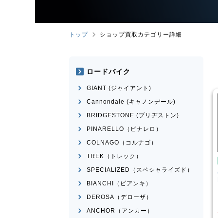
トップ
ショップ買取カテゴリー詳細
ロードバイク
GIANT (ジャイアント)
Cannondale (キャノンデール)
BRIDGESTONE (ブリヂストン)
PINARELLO（ピナレロ）
COLNAGO（コルナゴ）
TREK（トレック）
クロスバイク
クロスバイク
SPECIALIZED（スペシャライズド）
IANT
ESCAPE RX 2025
CANNONDALE
BADBOY3
頃
LEFTY 2023年前後モデル
BIANCHI（ビアンキ）
¥
39,001
¥
23,601
DEROSA（デローザ）
取価格
買取価格
ANCHOR（アンカー）