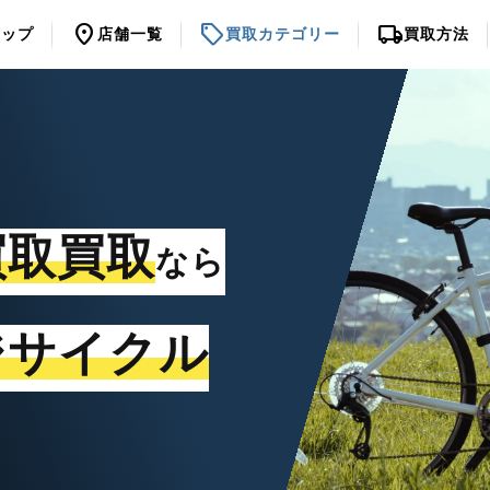
location_on
sell
local_shipping
トップ
店舗一覧
買取カテゴリー
買取方法
買取買取
なら
ジサイクル