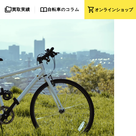
folder_copy
import_contacts
shopping_cart
買取実績
自転車のコラム
オンライン
ショップ