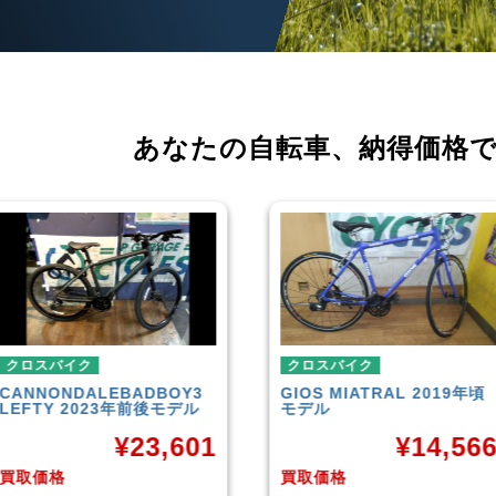
あなたの自転車、
納得価格
クロスバイク
クロスバイク
GIOS
MIATRAL 2019年頃
TREK
FX3 Disc 20
モデル
モデル
¥
14,566
¥
26
買取価格
買取価格