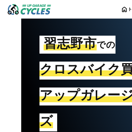
home
習志野市
での
クロスバイク
アップガレー
ズ