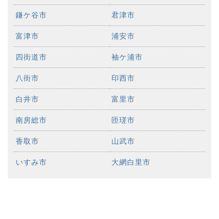
鎌ケ谷市
君津市
富津市
浦安市
四街道市
袖ケ浦市
八街市
印西市
白井市
富里市
南房総市
匝瑳市
香取市
山武市
いすみ市
大網白里市