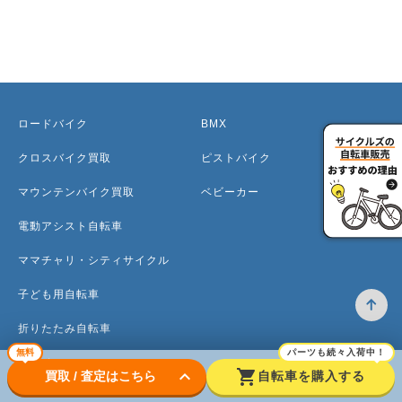
ロードバイク
BMX
クロスバイク買取
ピストバイク
マウンテンバイク買取
ベビーカー
電動アシスト自転車
ママチャリ・シティサイクル
子ども用自転車
折りたたみ自転車
無料
パーツも続々入荷中！
ミニベロ
keyboard_arrow_down
shopping_cart
買取 / 査定はこちら
自転車を購入する