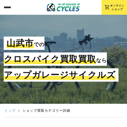
shopping_cart
オンライン
ショップ
山武市
での
クロスバイク買取買取
なら
アップガレージサイクルズ
トップ
ショップ買取カテゴリー詳細