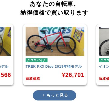
あなたの自転車、
納得価格で買い取ります
クロスバイク
クロ
頃モデル
イオンバイク
モーメンタム
LOUI
,701
¥
6,043
買取価格
買取
もっと見る