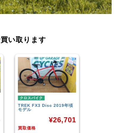
で買い取ります
クロスバイク
クロスバイク
イオンバイク
モーメンタム
こども用自転車
LOUIS GARNEAU
¥
6,043
CROSS
1
¥
買取価格
買取価格