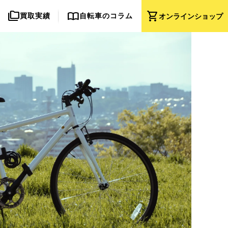
folder_copy
import_contacts
shopping_cart
買取実績
自転車のコラム
オンライン
ショップ