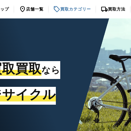
location_on
sell
local_shipping
トップ
店舗一覧
買取カテゴリー
買取方法
買取買取
なら
ジサイクル