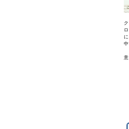
ク
ロ
に
中
意