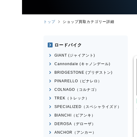
トップ
ショップ買取カテゴリー詳細
ロードバイク
GIANT (ジャイアント)
Cannondale (キャノンデール)
BRIDGESTONE (ブリヂストン)
PINARELLO（ピナレロ）
COLNAGO（コルナゴ）
TREK（トレック）
イク
クロスバイク
SPECIALIZED（スペシャライズド）
ESCAPE RX 2025
CANNONDALE
BADBOY3
LEFTY 2023年前後モデル
BIANCHI（ビアンキ）
¥
39,001
¥
23,601
DEROSA（デローザ）
格
買取価格
ANCHOR（アンカー）