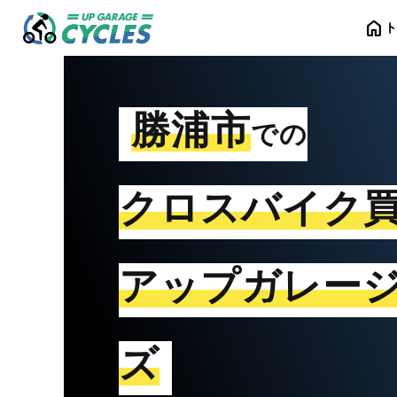
home
勝浦市
での
クロスバイク
アップガレー
ズ