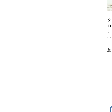
ク
ロ
に
中
意