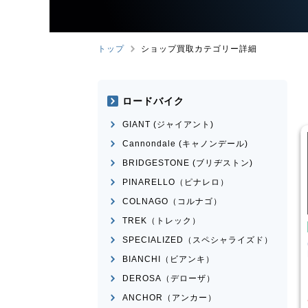
トップ
ショップ買取カテゴリー詳細
ロードバイク
GIANT (ジャイアント)
Cannondale (キャノンデール)
BRIDGESTONE (ブリヂストン)
PINARELLO（ピナレロ）
COLNAGO（コルナゴ）
TREK（トレック）
クロスバイク
クロスバイク
SPECIALIZED（スペシャライズド）
GIANT
ESCAPE RX 2025
CANNONDALE
BADBOY3
年頃
LEFTY 2023年前後モデル
BIANCHI（ビアンキ）
¥
39,001
¥
23,601
DEROSA（デローザ）
買取価格
買取価格
ANCHOR（アンカー）