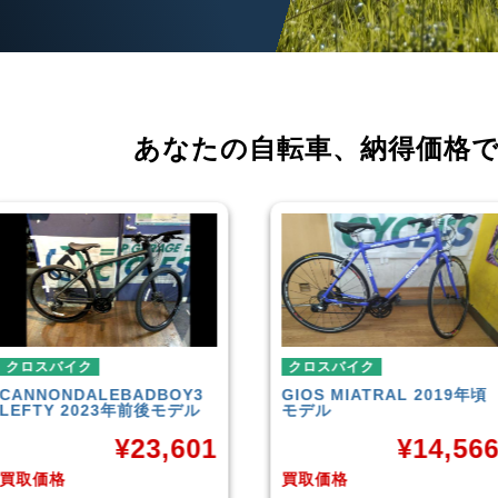
あなたの自転車、
納得価格
クロスバイク
クロスバイク
GIOS
MIATRAL 2019年頃
TREK
FX3 Disc 2
モデル
モデル
¥
14,566
¥
2
買取価格
買取価格