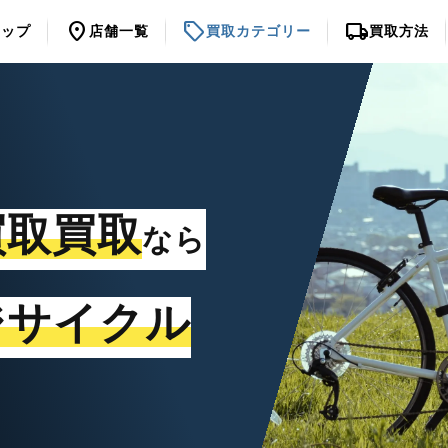
location_on
sell
local_shipping
トップ
店舗一覧
買取カテゴリー
買取方法
買取買取
なら
ジサイクル