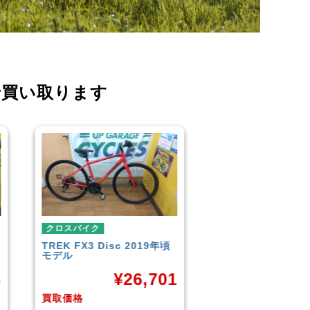
で買い取ります
クロスバイク
クロスバイ
019年頃
イオンバイク
モーメンタム
こども用自
LOUIS G
¥
6,043
CROSS
6,701
買取価格
買取価格