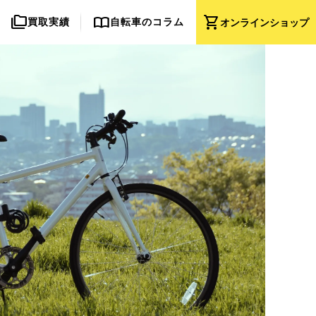
folder_copy
import_contacts
shopping_cart
買取実績
自転車のコラム
オンライン
ショップ