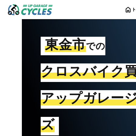
home
東金市
での
クロスバイク
アップガレー
ズ