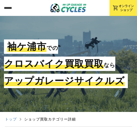
shopping_cart
オンライン
ショップ
袖ケ浦市
での
クロスバイク買取買取
なら
アップガレージサイクルズ
トップ
ショップ買取カテゴリー詳細