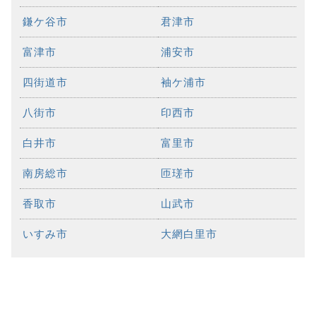
鎌ケ谷市
君津市
富津市
浦安市
四街道市
袖ケ浦市
八街市
印西市
白井市
富里市
南房総市
匝瑳市
香取市
山武市
いすみ市
大網白里市