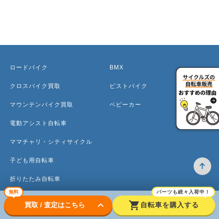
ロードバイク
BMX
クロスバイク買取
ピストバイク
マウンテンバイク買取
ベビーカー
電動アシスト自転車
ママチャリ・シティサイクル
子ども用自転車
折りたたみ自転車
無料
パーツも続々入荷中！
ミニベロ
keyboard_arrow_down
shopping_cart
買取 / 査定はこちら
自転車を購入する