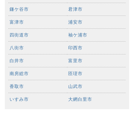
鎌ケ谷市
君津市
富津市
浦安市
四街道市
袖ケ浦市
八街市
印西市
白井市
富里市
南房総市
匝瑳市
香取市
山武市
いすみ市
大網白里市