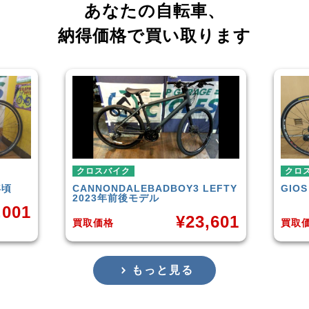
あなたの自転車、
納得価格で買い取ります
クロスバイク
クロ
LEFTY
GIOS
MIATRAL 2019年頃モデル
TRE
¥
14,566
,601
買取価格
買取
もっと見る