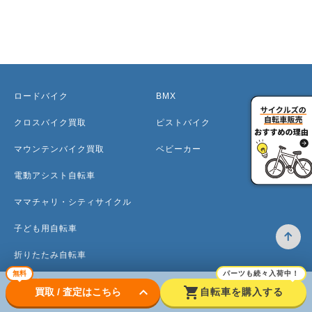
ロードバイク
BMX
クロスバイク買取
ピストバイク
マウンテンバイク買取
ベビーカー
電動アシスト自転車
ママチャリ・シティサイクル
子ども用自転車
折りたたみ自転車
無料
パーツも続々入荷中！
ミニベロ
keyboard_arrow_down
shopping_cart
買取 / 査定はこちら
自転車を購入する