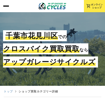
shopping_cart
オンライン
ショップ
千葉市花見川区
での
クロスバイク買取買取
なら
アップガレージサイクルズ
トップ
ショップ買取カテゴリー詳細