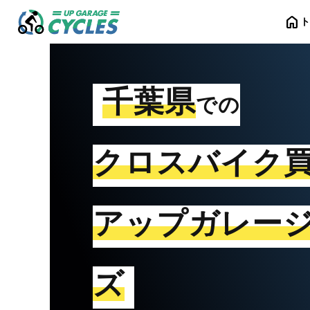
home
千葉県
での
クロスバイク
アップガレー
ズ