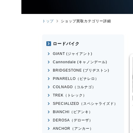
トップ
ショップ買取カテゴリー詳細
ロードバイク
GIANT (ジャイアント)
Cannondale (キャノンデール)
BRIDGESTONE (ブリヂストン)
PINARELLO（ピナレロ）
COLNAGO（コルナゴ）
TREK（トレック）
イク
クロスバイク
SPECIALIZED（スペシャライズド）
NDALE
BADBOY3
GIOS
MIATRAL 2019年頃
 2023年前後モデル
モデル
BIANCHI（ビアンキ）
¥
23,601
¥
14,566
DEROSA（デローザ）
格
買取価格
ANCHOR（アンカー）