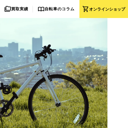
folder_copy
import_contacts
shopping_cart
買取実績
自転車のコラム
オンライン
ショップ