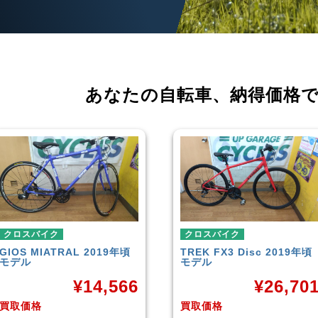
あなたの自転車、
納得価格
クロスバイク
クロスバイク
TREK
FX3 Disc 2019年頃
イオンバイク
モーメンタム
モデル
¥
6,04
¥
26,701
買取価格
買取価格