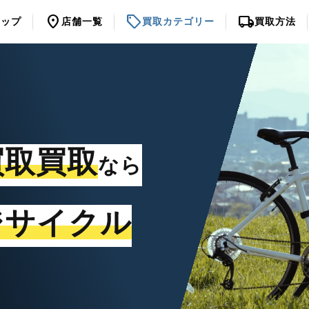
location_on
sell
local_shipping
トップ
店舗一覧
買取カテゴリー
買取方法
買取買取
なら
ジサイクル