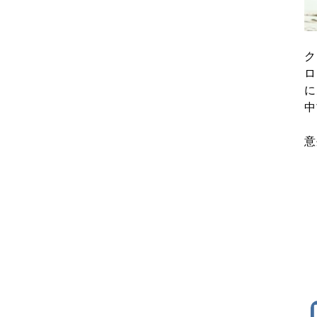
ク
ロ
に
中
意