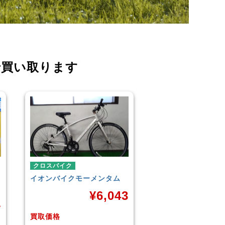
で買い取ります
クロスバイク
こども用自転車
LOUIS GARNEAU
J24
3
CROSS
¥
5,900
買取価格