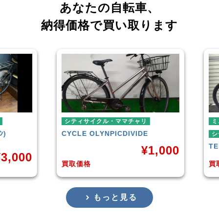
あなたの自転車、
納得価格で買い取ります
シティサイクル・ママチャリ
ミニベロ
CYCLE OLYNPIC
DIVIDE
シティサイクル・
TERN
SURGE 
¥
1,000
買取価格
買取価格
もっと見る