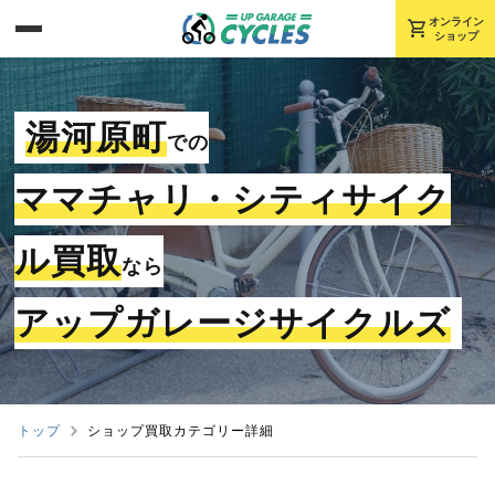
shopping_cart
オンライン
ショップ
湯河原町
での
ママチャリ・シティサイク
ル買取
なら
アップガレージサイクルズ
トップ
ショップ買取カテゴリー詳細