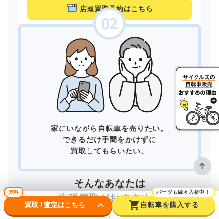
店頭買取予約はこちら
家にいながら自転車を売りたい。
できるだけ手間をかけずに
買取してもらいたい。
そんなあなたは
無料
パーツも続々入荷中！
出張買取
がおすすめ！
keyboard_arrow_down
shopping_cart
買取 / 査定はこちら
自転車を購入する