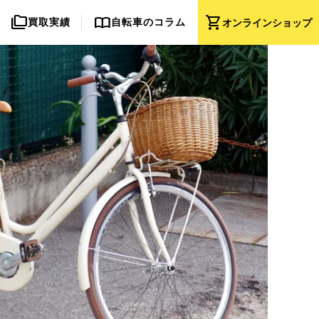
folder_copy
import_contacts
shopping_cart
買取実績
自転車のコラム
オンライン
ショップ