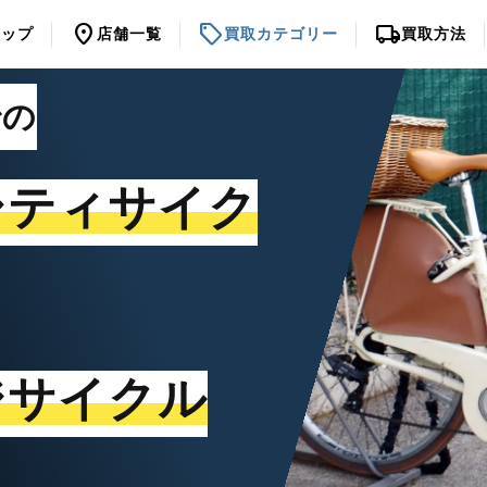
location_on
sell
local_shipping
トップ
店舗一覧
買取カテゴリー
買取方法
での
シティサイク
ジサイクル