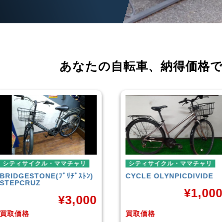
あなたの自転車、
納得価格
シティサイクル・ママチャリ
ミニベロ
CYCLE OLYNPIC
DIVIDE
シティサイクル・ママ
TERN
SURGE 202
¥
1,000
ル
¥
36
買取価格
買取価格