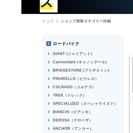
ズ
トップ
ショップ買取カテゴリー詳細
ロードバイク
GIANT (ジャイアント)
Cannondale (キャノンデール)
BRIDGESTONE (ブリヂストン)
PINARELLO（ピナレロ）
COLNAGO（コルナゴ）
TREK（トレック）
シティサイクル・ママチャリ
シティサイクル・ママチャリ
SPECIALIZED（スペシャライズド）
ｰﾅﾝｵﾘｼﾞﾅﾙ
BRIDGESTONE(ﾌﾞﾘﾁﾞｽﾄﾝ)
OUTHERNPORT
STEPCRUZ
BIANCHI（ビアンキ）
¥
220
¥
3,000
DEROSA（デローザ）
買取価格
買取価格
ANCHOR（アンカー）