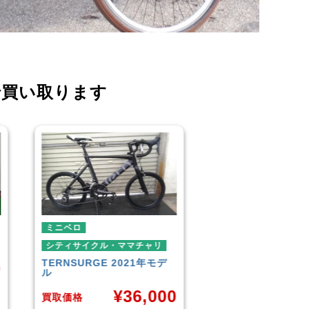
で買い取ります
ミニベロ
シティサイ
ダイワサイ
チャリ
シティサイクル・ママチャリ
1年モデ
SIKISIMA
LUSCIOUS
¥
6,001
,000
買取価格
買取価格