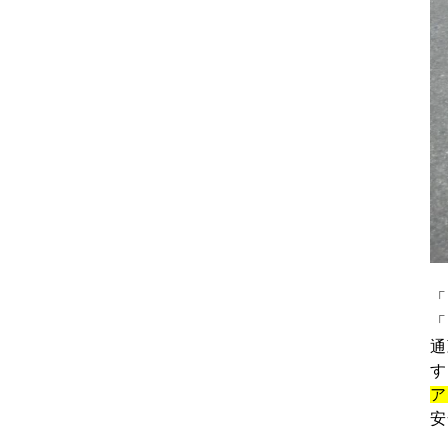
「
「
通
す
ア
安