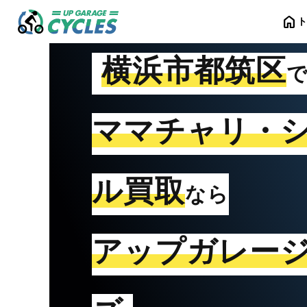
home
横浜市都筑区
ママチャリ・
ル買取
なら
アップガレー