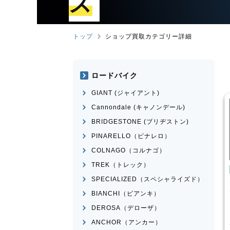
ズ
トップ
ショップ買取カテゴリー詳細
ロードバイク
GIANT (ジャイアント)
Cannondale (キャノンデール)
BRIDGESTONE (ブリヂストン)
PINARELLO（ピナレロ）
COLNAGO（コルナゴ）
TREK（トレック）
イクル・ママチャリ
シティサイクル・ママチャリ
SPECIALIZED（スペシャライズド）
ﾞﾅﾙ
BRIDGESTONE(ﾌﾞﾘﾁﾞｽﾄﾝ)
ERNPORT
STEPCRUZ
BIANCHI（ビアンキ）
¥
220
¥
3,000
DEROSA（デローザ）
買取価格
ANCHOR（アンカー）