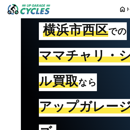
home
横浜市西区
での
ママチャリ・
ル買取
なら
アップガレー