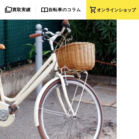
folder_copy
import_contacts
shopping_cart
買取実績
自転車のコラム
オンライン
ショップ