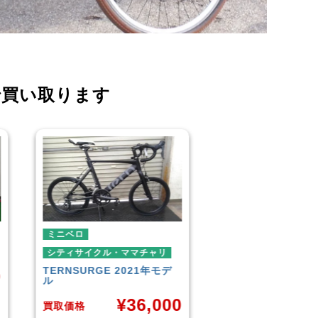
で買い取ります
ミニベロ
シティサイクル・マ
ダイワサイクル
FI
シティサイクル・ママチャリ
SIKISIMA
LUSCIOUS
¥
¥
6,001
0
買取価格
買取価格