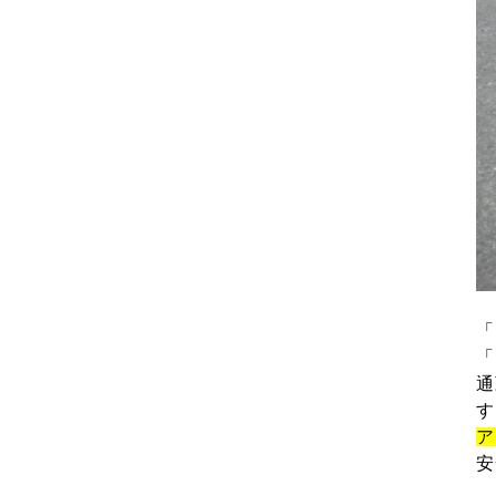
「
「
通
す
ア
安