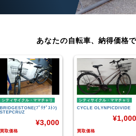
あなたの自転車、
納得価格
シティサイクル・ママチャリ
ミニベロ
CYCLE OLYNPIC
DIVIDE
シティサイクル・ママチャリ
TERN
SURGE 2021年モデ
¥
1,000
ル
¥
36,00
買取価格
買取価格