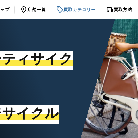
location_on
sell
local_shipping
トップ
店舗一覧
買取カテゴリー
買取方法
シティサイク
ジサイクル