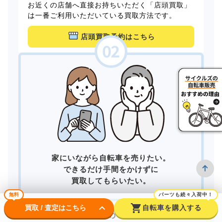
お近くの店舗へ直接お持ちいただく「店頭買取」
は一番ご利用いただいている買取方法です。
店頭買取予約はこちら
家にいながら自転車を売りたい。
できるだけ手間をかけずに
買取してもらいたい。
無料
パーツも続々入荷中！
keyboard_arrow_down
shopping_cart
買取 / 査定はこちら
自転車を購入する
そんなあなたは