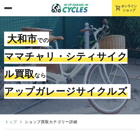
shopping_cart
オンライン
ショップ
大和市
での
ママチャリ・シティサイク
ル買取
なら
アップガレージサイクルズ
トップ
ショップ買取カテゴリー詳細