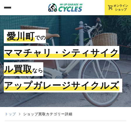
shopping_cart
オンライン
ショップ
愛川町
での
ママチャリ・シティサイク
ル買取
なら
アップガレージサイクルズ
トップ
ショップ買取カテゴリー詳細