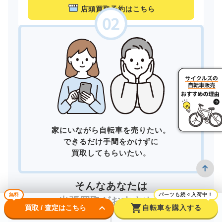
店頭買取予約はこちら
家にいながら自転車を売りたい。
できるだけ手間をかけずに
買取してもらいたい。
そんなあなたは
無料
パーツも続々入荷中！
出張買取
がおすすめ！
keyboard_arrow_down
shopping_cart
買取 / 査定はこちら
自転車を購入する