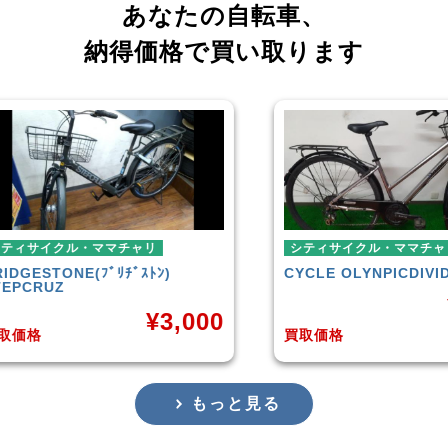
あなたの自転車、
納得価格で買い取ります
シティサイクル・ママチャリ
ミニ
CYCLE OLYNPIC
DIVIDE
シテ
TER
¥
1,000
,000
買取価格
買取
もっと見る