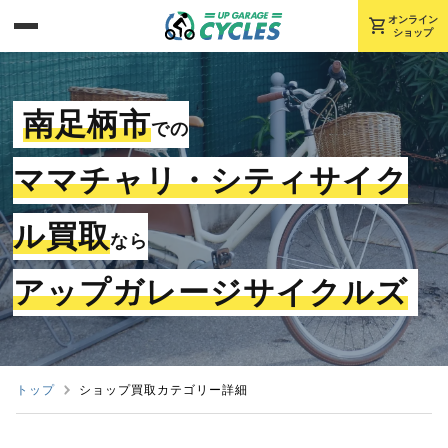
shopping_cart
オンライン
ショップ
南足柄市
での
ママチャリ・シティサイク
ル買取
なら
アップガレージサイクルズ
トップ
ショップ買取カテゴリー詳細