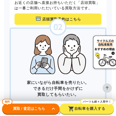
お近くの店舗へ直接お持ちいただく「店頭買取」
は一番ご利用いただいている買取方法です。
店頭買取予約はこちら
家にいながら自転車を売りたい。
できるだけ手間をかけずに
買取してもらいたい。
無料
パーツも続々入荷中！
keyboard_arrow_down
shopping_cart
買取 / 査定はこちら
自転車を購入する
そんなあなたは