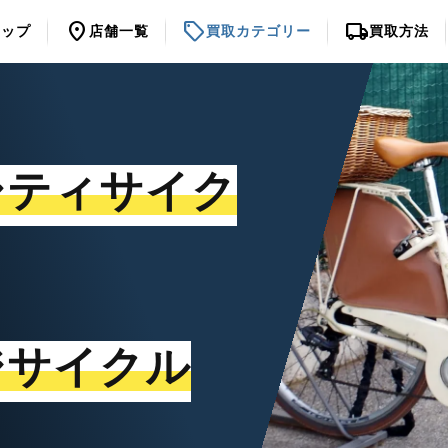
location_on
sell
local_shipping
トップ
店舗一覧
買取カテゴリー
買取方法
シティサイク
ジサイクル