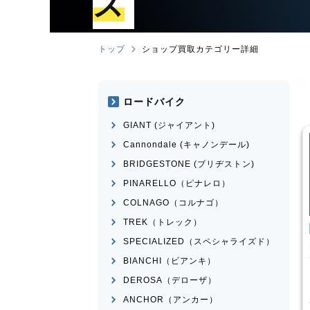
ズ
トップ
ショップ買取カテゴリー詳細
ロードバイク
GIANT (ジャイアント)
Cannondale (キャノンデール)
BRIDGESTONE (ブリヂストン)
PINARELLO（ピナレロ）
COLNAGO（コルナゴ）
TREK（トレック）
サイクル・ママチャリ
シティサイクル・ママチャリ
SPECIALIZED（スペシャライズド）
ﾞﾅﾙ
BRIDGESTONE(ﾌﾞﾘﾁﾞｽﾄﾝ)
ERNPORT
STEPCRUZ
BIANCHI（ビアンキ）
¥
220
¥
3,000
DEROSA（デローザ）
格
買取価格
ANCHOR（アンカー）