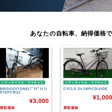
あなたの自転車、
納得価格
シティサイクル・ママチャリ
ミニベロ
CYCLE OLYNPIC
DIVIDE
シティサイクル・ママチャリ
TERN
SURGE 2021年モデ
¥
1,000
ル
¥
36,00
買取価格
買取価格