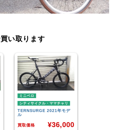
で買い取ります
ミニベロ
シティサイクル・マ
ダイワサイクル
FI
シティサイクル・ママチャリ
SIKISIMA
LUSCIOUS
¥
6,001
0
買取価格
買取価格