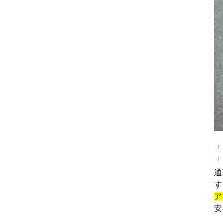
「
「
通
す
ア
安