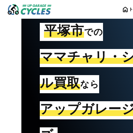
home
平塚市
での
ママチャリ・
ル買取
なら
アップガレー