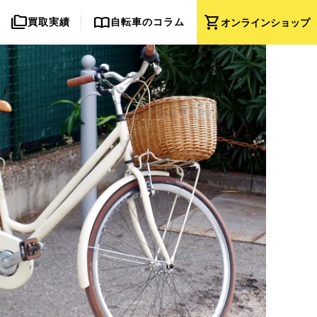
folder_copy
import_contacts
shopping_cart
買取実績
自転車のコラム
オンライン
ショップ