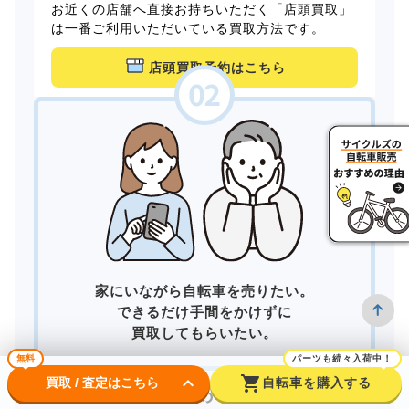
お近くの店舗へ直接お持ちいただく「店頭買取」
は一番ご利用いただいている買取方法です。
店頭買取予約はこちら
家にいながら自転車を売りたい。
できるだけ手間をかけずに
買取してもらいたい。
無料
パーツも続々入荷中！
keyboard_arrow_down
shopping_cart
買取 / 査定はこちら
自転車を購入する
そんなあなたは