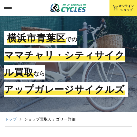
shopping_cart
オンライン
ショップ
横浜市青葉区
での
ママチャリ・シティサイク
ル買取
なら
アップガレージサイクルズ
トップ
ショップ買取カテゴリー詳細