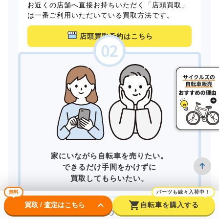
お近くの店舗へ直接お持ちいただく「店頭買取」
は一番ご利用いただいている買取方法です。
店頭買取予約はこちら
家にいながら自転車を売りたい。
できるだけ手間をかけずに
買取してもらいたい。
無料
パーツも続々入荷中！
keyboard_arrow_down
shopping_cart
買取 / 査定はこちら
自転車を購入する
そんなあなたは