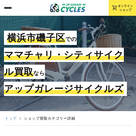
shopping_cart
オンライン
ショップ
横浜市磯子区
での
ママチャリ・シティサイク
ル買取
なら
アップガレージサイクルズ
トップ
ショップ買取カテゴリー詳細