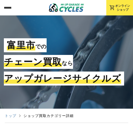
shopping_cart
オンライン
ショップ
富里市
での
チェーン買取
なら
アップガレージサイクルズ
トップ
ショップ買取カテゴリー詳細