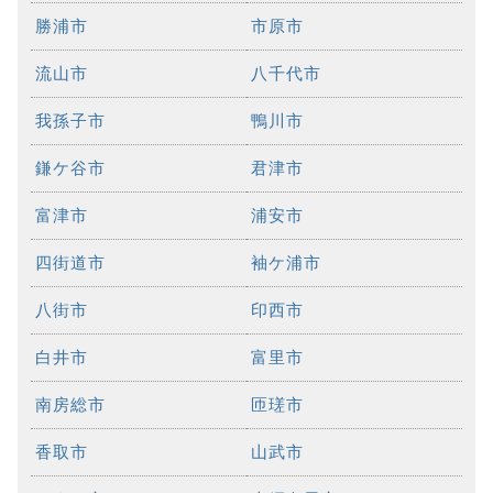
勝浦市
市原市
流山市
八千代市
我孫子市
鴨川市
鎌ケ谷市
君津市
富津市
浦安市
四街道市
袖ケ浦市
八街市
印西市
白井市
富里市
南房総市
匝瑳市
香取市
山武市