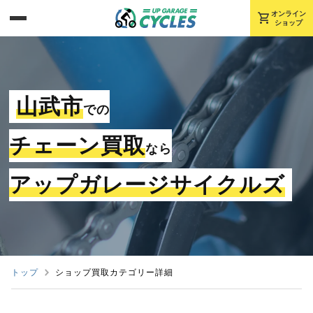
shopping_cart
オンライン
ショップ
山武市
での
チェーン買取
なら
アップガレージサイクルズ
トップ
ショップ買取カテゴリー詳細