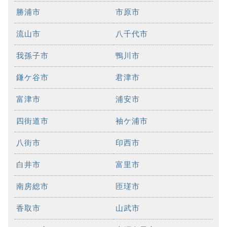
勝浦市
市原市
流山市
八千代市
我孫子市
鴨川市
鎌ケ谷市
君津市
富津市
浦安市
四街道市
袖ケ浦市
八街市
印西市
白井市
富里市
南房総市
匝瑳市
香取市
山武市