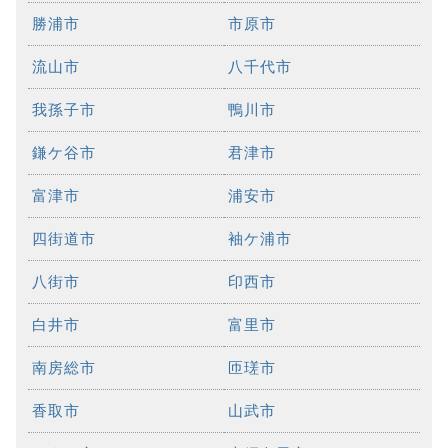
勝浦市
市原市
流山市
八千代市
我孫子市
鴨川市
鎌ケ谷市
君津市
富津市
浦安市
四街道市
袖ケ浦市
八街市
印西市
白井市
富里市
南房総市
匝瑳市
香取市
山武市