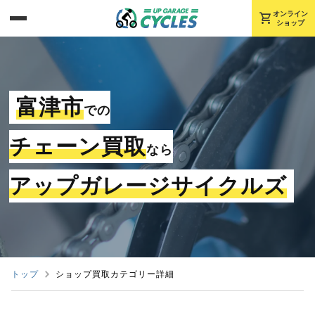
shopping_cart
オンライン
ショップ
富津市
での
チェーン買取
なら
アップガレージサイクルズ
トップ
ショップ買取カテゴリー詳細