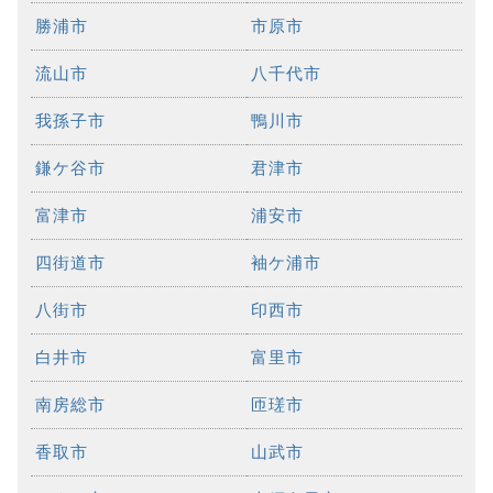
勝浦市
市原市
流山市
八千代市
我孫子市
鴨川市
鎌ケ谷市
君津市
富津市
浦安市
四街道市
袖ケ浦市
八街市
印西市
白井市
富里市
南房総市
匝瑳市
香取市
山武市