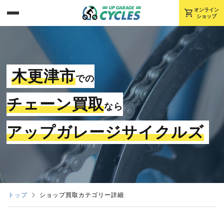
shopping_cart
オンライン
ショップ
木更津市
での
チェーン買取
なら
アップガレージサイクルズ
トップ
ショップ買取カテゴリー詳細