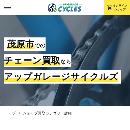
shopping_cart
オンライン
ショップ
茂原市
での
チェーン買取
なら
アップガレージサイクルズ
トップ
ショップ買取カテゴリー詳細