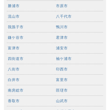
勝浦市
市原市
流山市
八千代市
我孫子市
鴨川市
鎌ケ谷市
君津市
富津市
浦安市
四街道市
袖ケ浦市
八街市
印西市
白井市
富里市
南房総市
匝瑳市
香取市
山武市