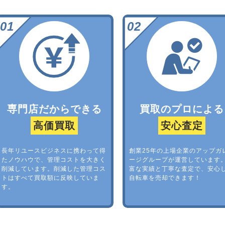
専門店だからできる
買取のプロによる
高価買取
安心査定
長年リユースビジネスに携わって得
創業25年の上場企業のアップガ
たノウハウで、管理コストを大きく
ージグループが運営しています
削減しています。削減した管理コス
富な実績と丁寧な査定で、安心
トはすべて買取額に反映していま
自転車を売却できます！
す。