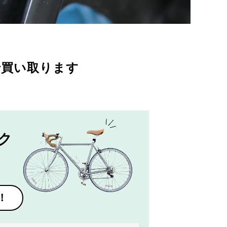
で買い取ります
ク
！