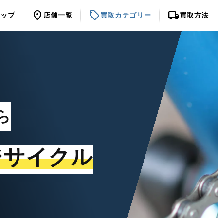
location_on
sell
local_shipping
トップ
店舗一覧
買取カテゴリー
買取方法
ら
ジサイクル