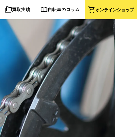
folder_copy
import_contacts
shopping_cart
買取実績
自転車のコラム
オンライン
ショップ