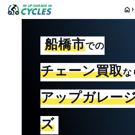
home
船橋市
での
チェーン買取
な
アップガレー
ズ