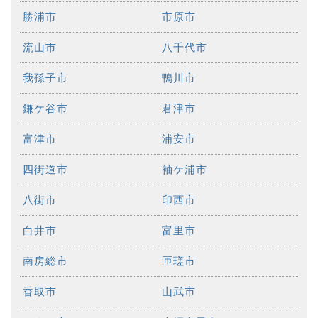
勝浦市
市原市
流山市
八千代市
我孫子市
鴨川市
鎌ケ谷市
君津市
富津市
浦安市
四街道市
袖ケ浦市
八街市
印西市
白井市
富里市
南房総市
匝瑳市
香取市
山武市