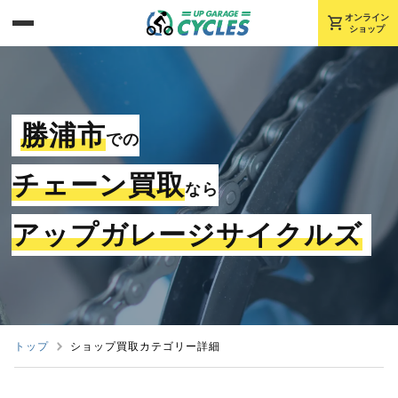
shopping_cart
オンライン
ショップ
勝浦市
での
チェーン買取
なら
アップガレージサイクルズ
トップ
ショップ買取カテゴリー詳細