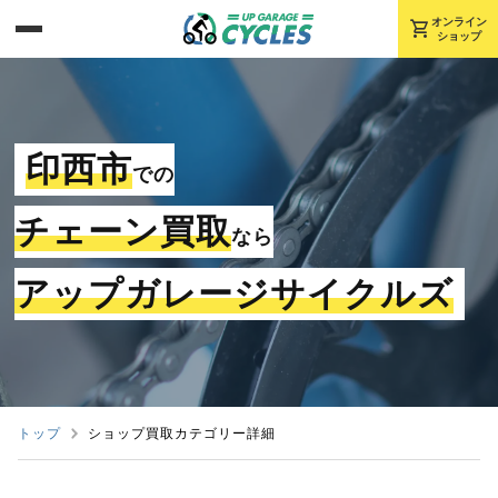
shopping_cart
オンライン
ショップ
印西市
での
チェーン買取
なら
アップガレージサイクルズ
トップ
ショップ買取カテゴリー詳細