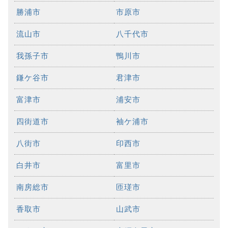
勝浦市
市原市
流山市
八千代市
我孫子市
鴨川市
鎌ケ谷市
君津市
富津市
浦安市
四街道市
袖ケ浦市
八街市
印西市
白井市
富里市
南房総市
匝瑳市
香取市
山武市