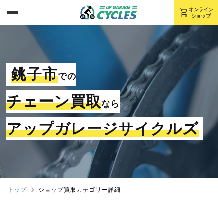
shopping_cart
オンライン
ショップ
銚子市
での
チェーン買取
なら
アップガレージサイクルズ
トップ
ショップ買取カテゴリー詳細