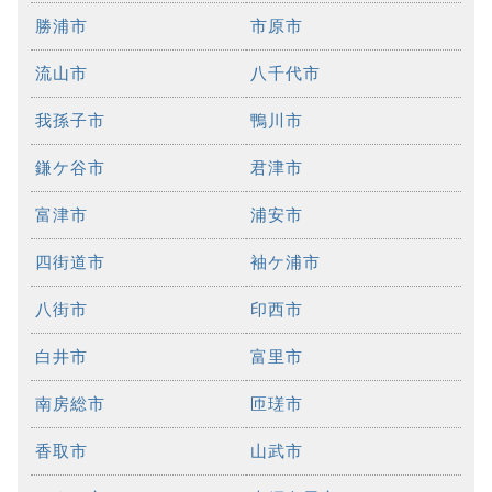
勝浦市
市原市
流山市
八千代市
我孫子市
鴨川市
鎌ケ谷市
君津市
富津市
浦安市
四街道市
袖ケ浦市
八街市
印西市
白井市
富里市
南房総市
匝瑳市
香取市
山武市