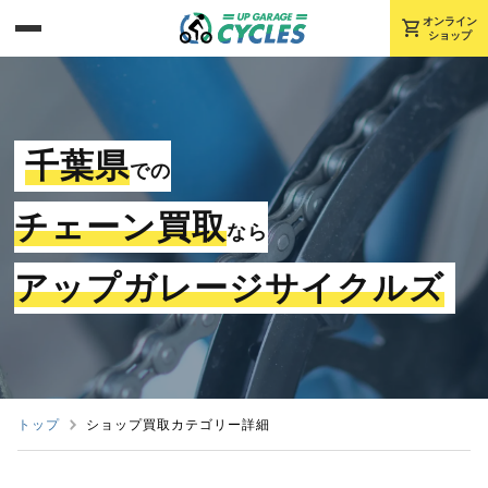
shopping_cart
オンライン
ショップ
千葉県
での
チェーン買取
なら
アップガレージサイクルズ
トップ
ショップ買取カテゴリー詳細