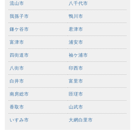
流山市
八千代市
我孫子市
鴨川市
鎌ケ谷市
君津市
富津市
浦安市
四街道市
袖ケ浦市
八街市
印西市
白井市
富里市
南房総市
匝瑳市
香取市
山武市
いすみ市
大網白里市