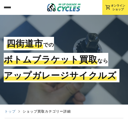
shopping_cart
オンライン
ショップ
四街道市
での
ボトムブラケット買取
なら
アップガレージサイクルズ
トップ
ショップ買取カテゴリー詳細