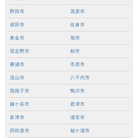
野田市
茂原市
成田市
佐倉市
東金市
旭市
習志野市
柏市
勝浦市
市原市
流山市
八千代市
我孫子市
鴨川市
鎌ケ谷市
君津市
富津市
浦安市
四街道市
袖ケ浦市