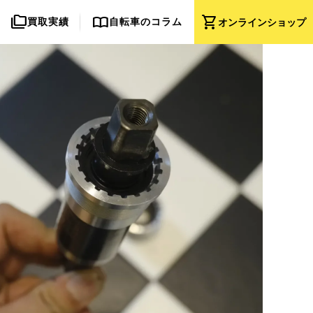
folder_copy
import_contacts
shopping_cart
買取実績
自転車のコラム
オンライン
ショップ