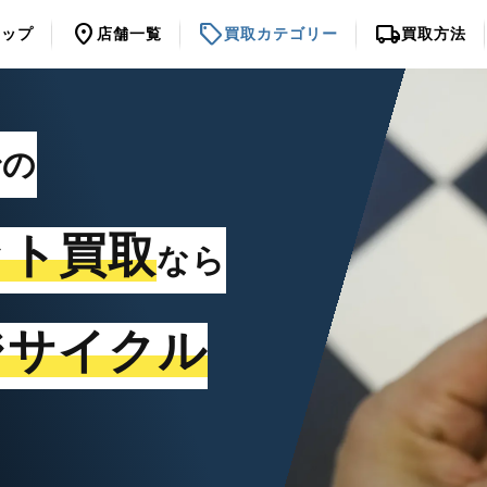
location_on
sell
local_shipping
トップ
店舗一覧
買取カテゴリー
買取方法
での
ット買取
なら
ジサイクル