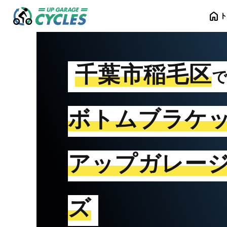
home
千葉市稲毛区
ボトムブラケ
アップガレー
ズ