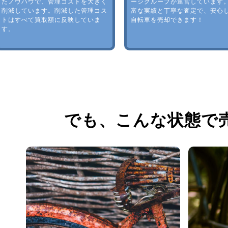
たノウハウで、管理コストを大きく
ージグループが運営しています
削減しています。削減した管理コス
富な実績と丁寧な査定で、安心
トはすべて買取額に反映していま
自転車を売却できます！
す。
でも、
こんな状態で