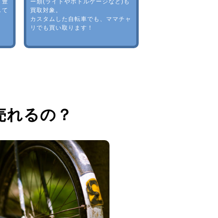
。豊
ー類(ライトやボトルゲージなど)も
して
買取対象。
カスタムした自転車でも、ママチャ
リでも買い取ります！
売れるの？