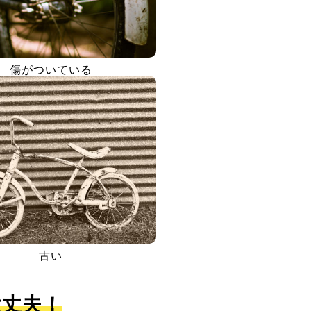
傷がついている
古い
大丈夫！