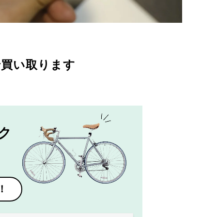
で買い取ります
ク
！