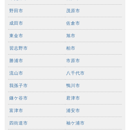
野田市
茂原市
成田市
佐倉市
東金市
旭市
習志野市
柏市
勝浦市
市原市
流山市
八千代市
我孫子市
鴨川市
鎌ケ谷市
君津市
富津市
浦安市
四街道市
袖ケ浦市