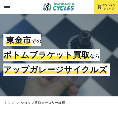
shopping_cart
オンライン
ショップ
東金市
での
ボトムブラケット買取
なら
アップガレージサイクルズ
トップ
ショップ買取カテゴリー詳細