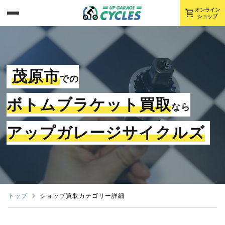
shopping_cart
オンライン
ショップ
茂原市
での
ボトムブラケット買取
なら
アップガレージサイクルズ
トップ
ショップ買取カテゴリー詳細