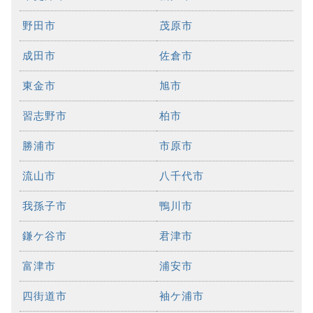
野田市
茂原市
成田市
佐倉市
東金市
旭市
習志野市
柏市
勝浦市
市原市
流山市
八千代市
我孫子市
鴨川市
鎌ケ谷市
君津市
富津市
浦安市
四街道市
袖ケ浦市