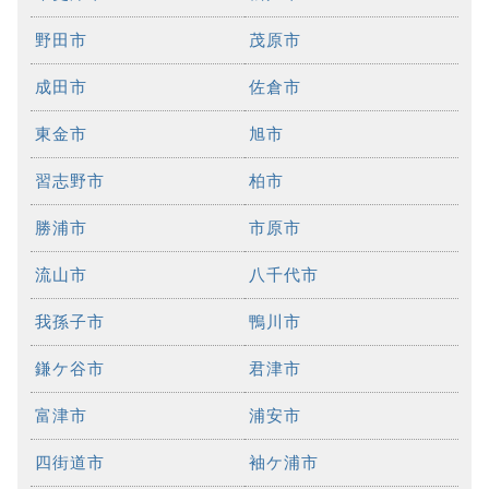
野田市
茂原市
成田市
佐倉市
東金市
旭市
習志野市
柏市
勝浦市
市原市
流山市
八千代市
我孫子市
鴨川市
鎌ケ谷市
君津市
富津市
浦安市
四街道市
袖ケ浦市