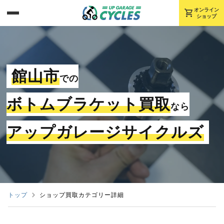
shopping_cart
オンライン
ショップ
館山市
での
ボトムブラケット買取
なら
アップガレージサイクルズ
トップ
ショップ買取カテゴリー詳細