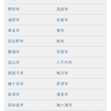
野田市
茂原市
成田市
佐倉市
東金市
旭市
習志野市
柏市
勝浦市
市原市
流山市
八千代市
我孫子市
鴨川市
鎌ケ谷市
君津市
富津市
浦安市
四街道市
袖ケ浦市