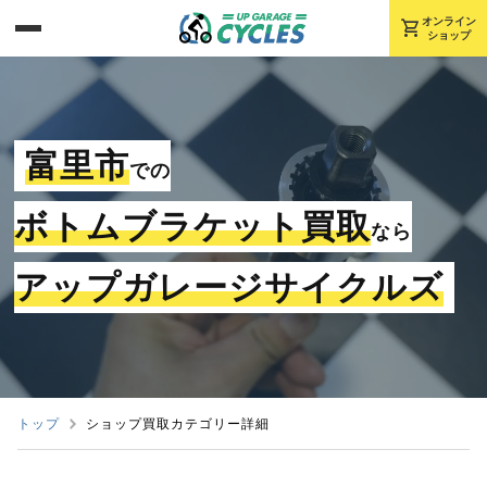
shopping_cart
オンライン
ショップ
富里市
での
ボトムブラケット買取
なら
アップガレージサイクルズ
トップ
ショップ買取カテゴリー詳細