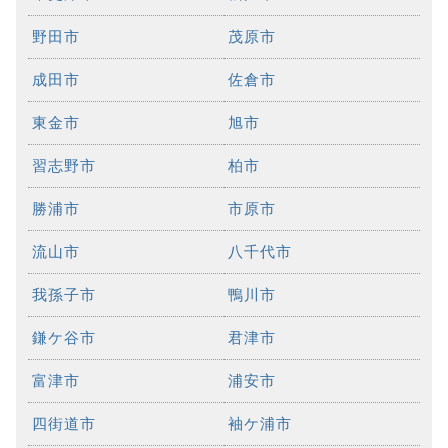
野田市
茂原市
成田市
佐倉市
東金市
旭市
習志野市
柏市
勝浦市
市原市
流山市
八千代市
我孫子市
鴨川市
鎌ケ谷市
君津市
富津市
浦安市
四街道市
袖ケ浦市