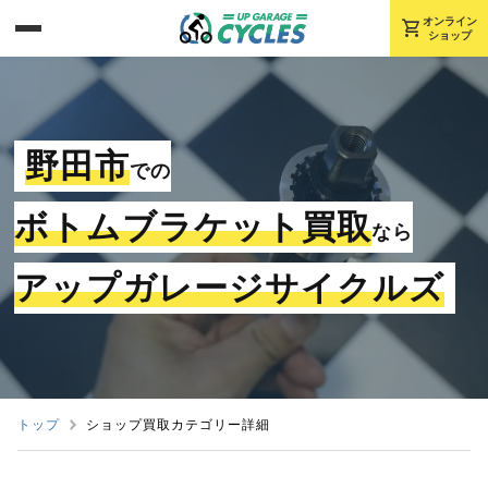
shopping_cart
オンライン
ショップ
野田市
での
ボトムブラケット買取
なら
アップガレージサイクルズ
トップ
ショップ買取カテゴリー詳細