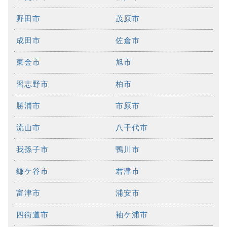
野田市
茂原市
成田市
佐倉市
東金市
旭市
習志野市
柏市
勝浦市
市原市
流山市
八千代市
我孫子市
鴨川市
鎌ケ谷市
君津市
富津市
浦安市
四街道市
袖ケ浦市