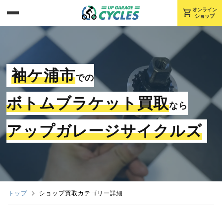
shopping_cart
オンライン
ショップ
袖ケ浦市
での
ボトムブラケット買取
なら
アップガレージサイクルズ
トップ
ショップ買取カテゴリー詳細