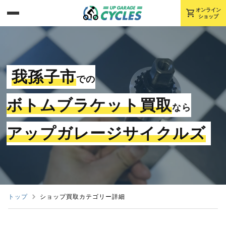
shopping_cart
オンライン
ショップ
我孫子市
での
ボトムブラケット買取
なら
アップガレージサイクルズ
トップ
ショップ買取カテゴリー詳細