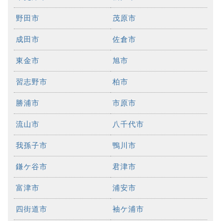
野田市
茂原市
成田市
佐倉市
東金市
旭市
習志野市
柏市
勝浦市
市原市
流山市
八千代市
我孫子市
鴨川市
鎌ケ谷市
君津市
富津市
浦安市
四街道市
袖ケ浦市