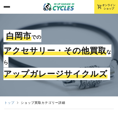
shopping_cart
オンライン
ショップ
白岡市
での
アクセサリー・その他買取
な
ら
アップガレージサイクルズ
トップ
ショップ買取カテゴリー詳細