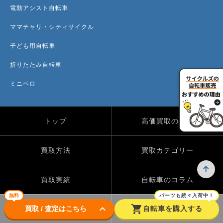
電動アシスト自転車
ママチャリ・シティサイクル
子ども用自転車
折りたたみ自転車
ミニベロ
トップ
高価買取のワケ
買取方法
買取カテゴリー
買取実績
自転車のコラム
無料
パーツも続々入荷中！
keyboard_arrow_down
shopping_cart
買取 / 査定はこちら
自転車を購入する
店舗一覧
よくある質問