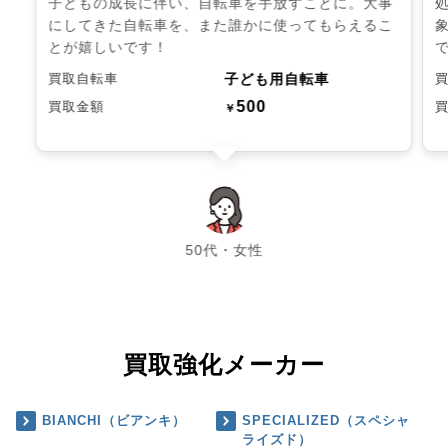
子どもの成長に伴い、自転車を手放すことに。大事
にしてきた自転車を、また誰かに使ってもらえるこ
とが嬉しいです！
子ども用自転車
買取自転車
500
買取金額
￥
chevron_left
chevron_right
50代・女性
買取強化メーカー
BIANCHI（ビアンキ）
SPECIALIZED（スペシャ
ライズド）