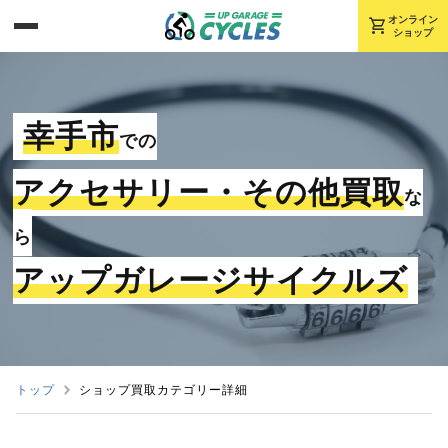
shopping_cart
オンライン
ショップ
幸手市
での
アクセサリー・その他買取
な
ら
アップガレージサイクルズ
トップ
ショップ買取カテゴリー詳細